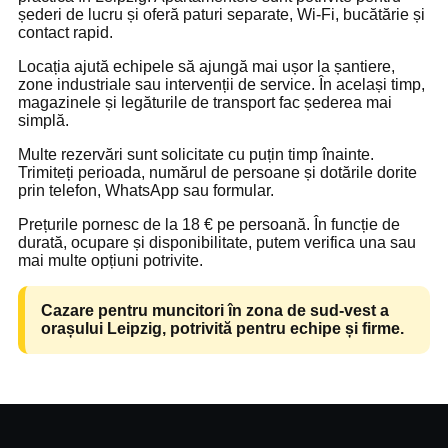
șederi de lucru și oferă paturi separate, Wi-Fi, bucătărie și
contact rapid.
Locația ajută echipele să ajungă mai ușor la șantiere,
zone industriale sau intervenții de service. În același timp,
magazinele și legăturile de transport fac șederea mai
simplă.
Multe rezervări sunt solicitate cu puțin timp înainte.
Trimiteți perioada, numărul de persoane și dotările dorite
prin telefon, WhatsApp sau formular.
Prețurile pornesc de la 18 € pe persoană. În funcție de
durată, ocupare și disponibilitate, putem verifica una sau
mai multe opțiuni potrivite.
Cazare pentru muncitori în zona de sud-vest a
orașului Leipzig, potrivită pentru echipe și firme.