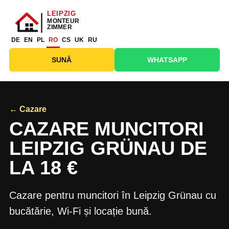
DE
EN
PL
RO
CS
UK
RU
SUNĂ
WHATSAPP
← Cazare
CAZARE MUNCITORI
LEIPZIG GRÜNAU DE
LA 18 €
Cazare pentru muncitori în Leipzig Grünau cu
bucătărie, Wi-Fi și locație bună.