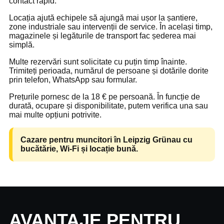
contact rapid.
Locația ajută echipele să ajungă mai ușor la șantiere,
zone industriale sau intervenții de service. În același timp,
magazinele și legăturile de transport fac șederea mai
simplă.
Multe rezervări sunt solicitate cu puțin timp înainte.
Trimiteți perioada, numărul de persoane și dotările dorite
prin telefon, WhatsApp sau formular.
Prețurile pornesc de la 18 € pe persoană. În funcție de
durată, ocupare și disponibilitate, putem verifica una sau
mai multe opțiuni potrivite.
Cazare pentru muncitori în Leipzig Grünau cu
bucătărie, Wi-Fi și locație bună.
AVANTAJE PENTRU