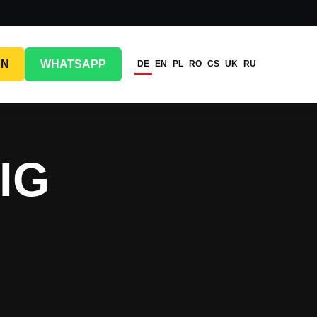
EN
WHATSAPP
DE
EN
PL
RO
CS
UK
RU
IG