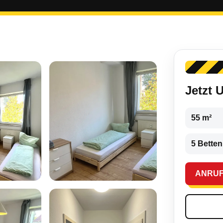
Jetzt 
55 m²
5 Betten
ANRU