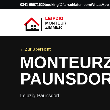
0341 65671620
booking@fairschlafen.com
WhatsApp
← Zur Übersicht
MONTEURZ
PAUNSDO
Leipzig-Paunsdorf