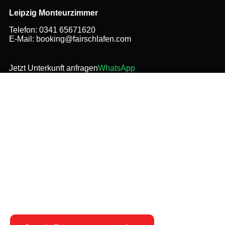
Leipzig Monteurzimmer
Telefon:
0341 65671620
E-Mail:
booking@fairschlafen.com
Jetzt Unterkunft anfragen
WhatsApp
Google
Bewertungen
Sehen Sie sich unsere aktuellen Bewertungen und
Erfahrungen anderer Gäste direkt bei Google an.