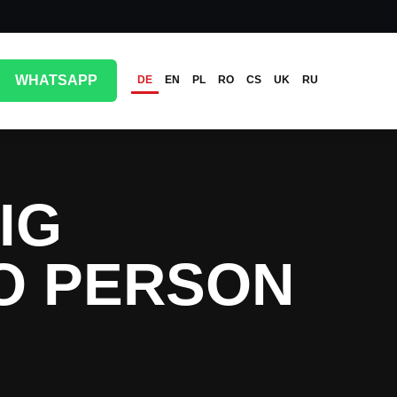
WHATSAPP
DE
EN
PL
RO
CS
UK
RU
IG
RO PERSON