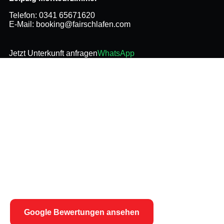
Telefon:
0341 65671620
E-Mail:
booking@fairschlafen.com
Jetzt Unterkunft anfragen
WhatsApp
Google
Bewertungen
Sehen Sie sich unsere aktuellen Bewertungen und
Erfahrungen anderer Gäste direkt bei Google an.
Google Bewertungen ansehen